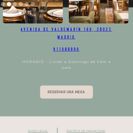
Avenida de Valdemarín 169, 28023
Madrid
Slide 2 of 6.
911088800
HORARIO - Lunes a Domingo de 9am a
2am
RESERVAR UNA MESA
AVISO LEGAL
POLÍTICA DE PRIVACIDAD